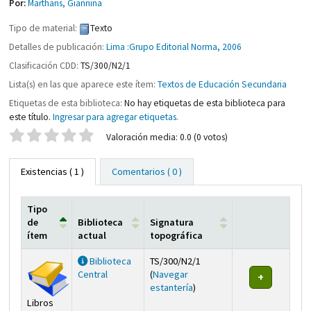
Por:
Marthans, Giannina
Tipo de material:
Texto
Detalles de publicación:
Lima :Grupo Editorial Norma, 2006
Clasificación CDD:
TS/300/N2/1
Lista(s) en las que aparece este ítem:
Textos de Educación Secundaria
Etiquetas de esta biblioteca:
No hay etiquetas de esta biblioteca para
este título.
Ingresar para agregar etiquetas.
Valoración
Valoración media: 0.0 (0 votos)
Existencias
( 1 )
Comentarios ( 0 )
Tipo
de
Biblioteca
Signatura
ítem
actual
topográfica
Existencias
Biblioteca
TS/300/N2/1
Central
(
Navegar
(Abre debajo)
estantería
)
Libros