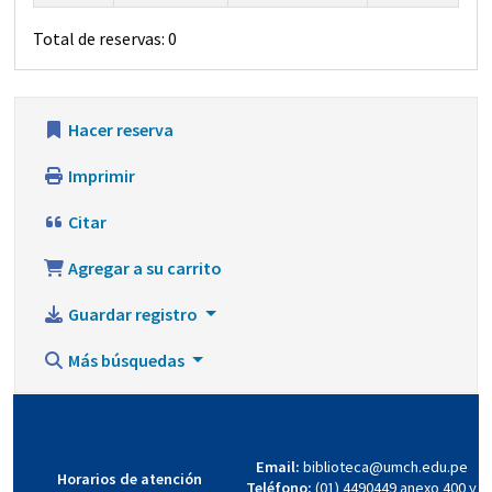
Total de reservas: 0
Hacer reserva
Imprimir
Citar
Agregar a su carrito
Guardar registro
Más búsquedas
Email:
biblioteca@umch.edu.pe
Horarios de atención
Teléfono:
(01) 4490449 anexo 400 y